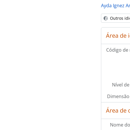
Ayda Ignez A
Outros id
Área de 
Código de 
[Sé
[Sé
[Sé
Nível de
[Sé
[Sé
Dimensão 
[Sé
[Sé
Área de 
[Sé
Nome do