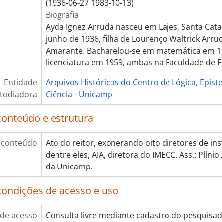
(1936-06-27 1983-10-13)
Biografia
Ayda Ignez Arruda nasceu em Lajes, Santa Catar
junho de 1936, filha de Lourenço Waltrick Arrud
Amarante. Bacharelou-se em matemática em 19
licenciatura em 1959, ambas na Faculdade de Fi
Entidade
Arquivos Históricos do Centro de Lógica, Epist
todiadora
Ciência - Unicamp
conteúdo e estrutura
 conteúdo
Ato do reitor, exonerando oito diretores de ins
dentre eles, AIA, diretora do IMECC. Ass.: Plínio
da Unicamp.
condições de acesso e uso
de acesso
Consulta livre mediante cadastro do pesquisa