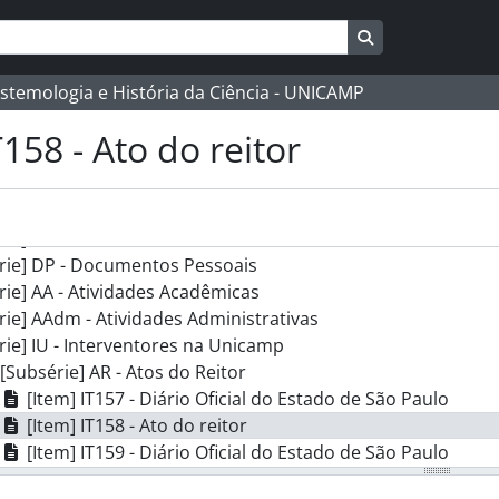
Busque na págin
istemologia e História da Ciência - UNICAMP
158 - Ato do reitor
] FAIA - Ayda Ignez Arruda
rie] I - Inventário
rie] DP - Documentos Pessoais
rie] AA - Atividades Acadêmicas
rie] AAdm - Atividades Administrativas
rie] IU - Interventores na Unicamp
[Subsérie] AR - Atos do Reitor
[Item] IT157 - Diário Oficial do Estado de São Paulo
[Item] IT158 - Ato do reitor
[Item] IT159 - Diário Oficial do Estado de São Paulo
[Item] IT160 - Diário Oficial do Estado de São Paulo