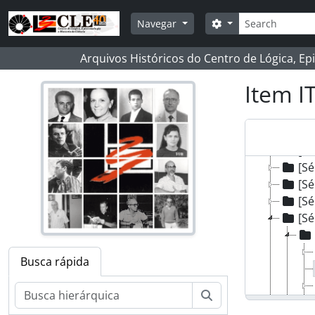
Skip to main content
Buscar
Opções de busca
Navegar
Arquivos Históricos do Centro de Lógica, Ep
Item IT
[Fundo
[Sé
[Sé
[Sé
[Sé
[Sé
Busca rápida
Buscar