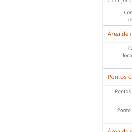
Condições 
Con
r
Área de 
E
loca
Pontos d
Pontos 
Ponto 
Área de 