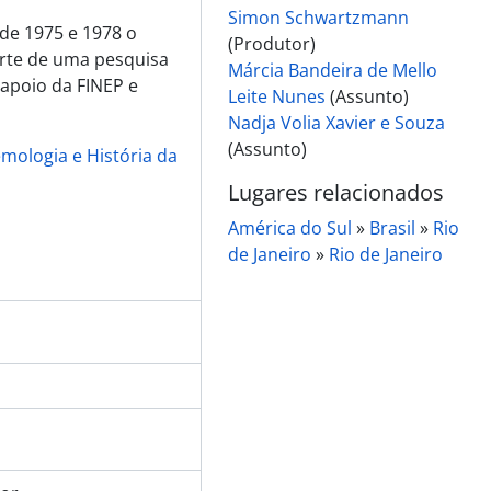
Simon Schwartzmann
de 1975 e 1978 o
(Produtor)
parte de uma pesquisa
Márcia Bandeira de Mello
 apoio da FINEP e
Leite Nunes
(Assunto)
Nadja Volia Xavier e Souza
(Assunto)
emologia e História da
Lugares relacionados
América do Sul
»
Brasil
»
Rio
de Janeiro
»
Rio de Janeiro