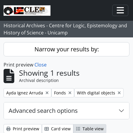
Skip to main content
Togg
Historical Archives - Centre for Logic, Epistemology and
History of Science - Unicamp
Narrow your results by:
Print preview
Close
Showing 1 results
Archival description
Remove filter:
Remove filter:
Remove filter:
Ayda Ignez Arruda
Fonds
With digital objects
Advanced search options
Print preview
Card view
Table view