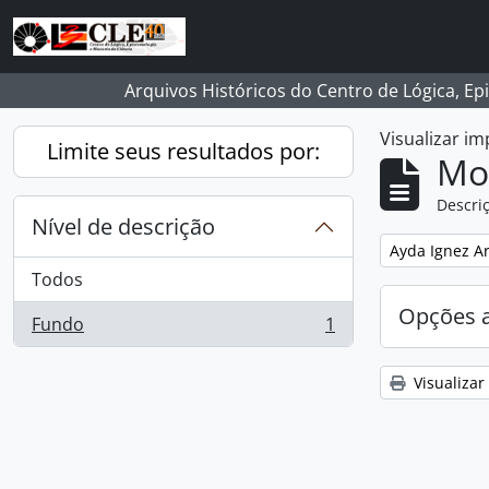
Skip to main content
Arquivos Históricos do Centro de Lógica, Ep
Visualizar i
Limite seus resultados por:
Mo
Descriç
Nível de descrição
Remover filtro
Ayda Ignez A
Todos
Opções 
Fundo
1
, 1 resultados
Visualizar