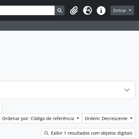
Busque na página de navegação
Entrar
Clipboard
Idioma
Atalhos
Ordenar por: Código de referência
Ordem: Decrescente
Exibir 1 resultados com objetos digitais