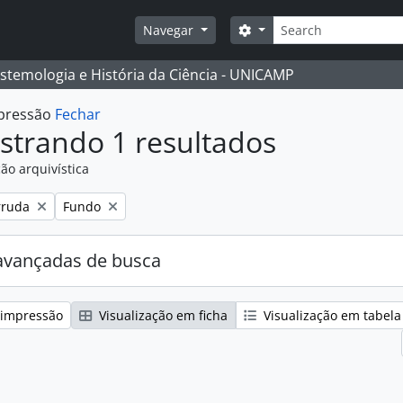
Buscar
Opções de busca
Navegar
istemologia e História da Ciência - UNICAMP
mpressão
Fechar
strando 1 resultados
ão arquivística
:
Remover filtro:
rruda
Fundo
avançadas de busca
 impressão
Visualização em ficha
Visualização em tabela