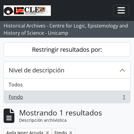
Skip to main content
Togg
Historical Archives - Centre for Logic, Epistemology and
History of Science - Unicamp
Restringir resultados por:
Nivel de descripción
Todos
Fondo
1
, 1 resultados
Mostrando 1 resultados
Descripción archivística
Remove filter:
Remove filter:
Ayda Ignez Arruda
Fondo