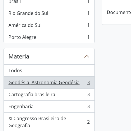
Brasil
1
, 1 resultados
Documento
Rio Grande do Sul
1
, 1 resultados
América do Sul
1
, 1 resultados
Porto Alegre
1
, 1 resultados
Materia
Todos
Geodésia, Astronomia Geodésia
3
, 3 resultados
Cartografia brasileira
3
, 3 resultados
Engenharia
3
, 3 resultados
XI Congresso Brasileiro de
2
, 2 resultados
Geografia