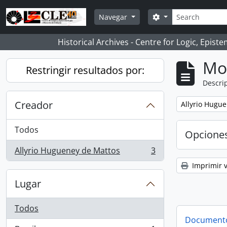
Skip to main content
Búsqueda
Search options
Navegar
Historical Archives - Centre for Logic, Epis
Mo
Restringir resultados por:
Descrip
Creador
Remove filter:
Allyrio Hugu
Todos
Opcione
Allyrio Hugueney de Mattos
3
, 3 resultados
Imprimir v
Lugar
Todos
Documento