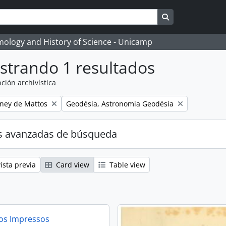
Search in brows
temology and History of Science - Unicamp
strando 1 resultados
ción archivística
Remove filter:
eney de Mattos
Geodésia, Astronomia Geodésia
s avanzadas de búsqueda
ista previa
Card view
Table view
s Impressos