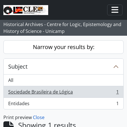
Skip to main content
Togg
Historical Archives - Centre for Logic, Epistemology and
History of Science - Unicamp
Narrow your results by:
Subject
All
Sociedade Brasileira de Lógica
1
, 1 results
Entidades
1
, 1 results
Print preview
Close
Showing 1 results