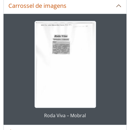
Carrossel de imagens
Ao alterar o slide atual deste carrossel, o título 
Ao clicar no link deste título da descrição a página 
Roda Viva – Mobral