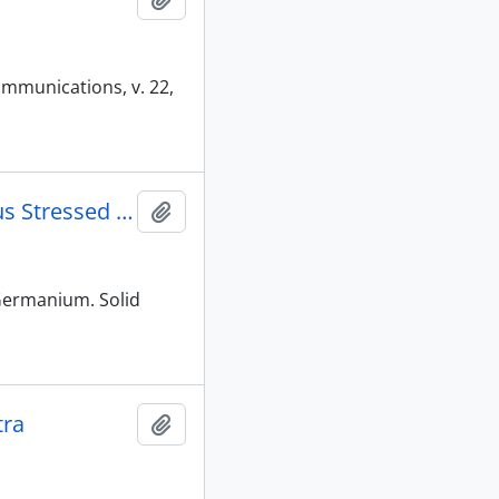
ommunications, v. 22,
EHD-Light Scattering and Absorption in an Inhomogeneous Stressed Germanium
Adicionar a área de transferência
Germanium. Solid
tra
Adicionar a área de transferência