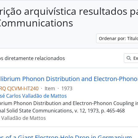
rição arquivística resultados p
 Communications
Ordenar por: Títu
os diretamente relacionados
Ex
RQ CJCVM-I-IT240
·
Item
·
1973
osé Carlos Valladão de Mattos
brium Phonon Distribution and Electron-Phonon Coupling 
al Solid State Communications, v. 12, 1973, p. 465-468
s Valladão de Mattos
es of a Giant Electron-Hole Drop in Germanium