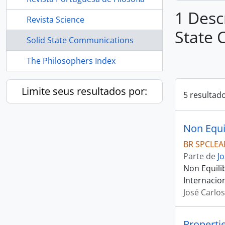
1 Desc
Revista Science
State
Solid State Communications
The Philosophers Index
Limite seus resultados por:
5 resultad
BR SPCLEA
Parte de
J
Non Equili
Internacion
José Carlo
Properti