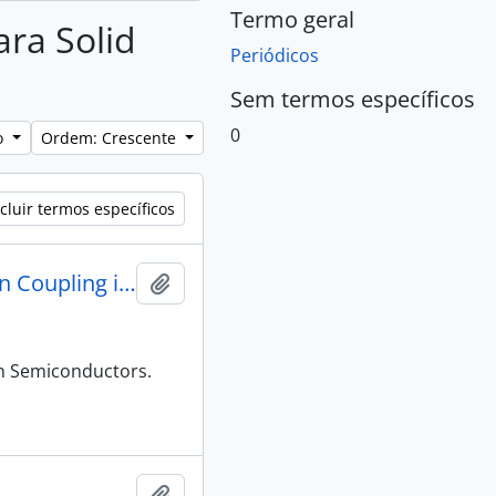
Termo geral
ara Solid
Periódicos
Sem termos específicos
0
lo
Ordem: Crescente
cluir termos específicos
Non Equilibrium Phonon Distribution and Electron-Phonon Coupling in Semiconductors
Adicionar a área de transferência
in Semiconductors.
Adicionar a área de transferência