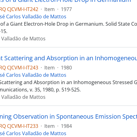
RQ CJCVM-I-IT242
·
Item
·
1977
osé Carlos Valladão de Mattos
 of a Giant Electron-Hole Drop in Germanium. Solid State C
-15.
s Valladão de Mattos
RQ CJCVM-I-IT243
·
Item
·
1980
osé Carlos Valladão de Mattos
Scattering and Absorption in an Inhomogeneous Stressed 
nications, v. 35, 1980, p. 519-525.
s Valladão de Mattos
ning Observation in Spontaneous Emission Spec
RQ CJCVM-I-IT233
·
Item
·
1984
osé Carlos Valladão de Mattos