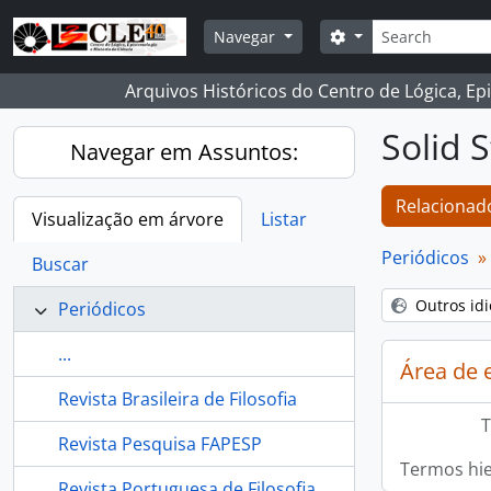
Skip to main content
Buscar
Opções de busca
Navegar
Arquivos Históricos do Centro de Lógica, Ep
Solid 
Navegar em Assuntos:
Relacionado
Visualização em árvore
Listar
Periódicos
Buscar
Outros id
Periódicos
...
Área de 
Revista Brasileira de Filosofia
T
Revista Pesquisa FAPESP
Termos hie
Revista Portuguesa de Filosofia