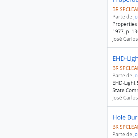
BR SPCLEA
Parte de
J
Properties
1977, p. 13
José Carlo
BR SPCLEA
Parte de
J
EHD-Light 
State Commu
José Carlo
Hole Bur
BR SPCLEA
Parte de
J