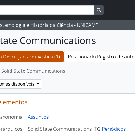
Busque na págin
istemologia e História da Ciência - UNICAMP
State Communications
 Descrição arquivística (1)
Relacionado Registro de auto
Solid State Communications
iomas disponíveis
elementos
axonomia
Assuntos
rárquicos
Solid State Communications
TG
Periódicos