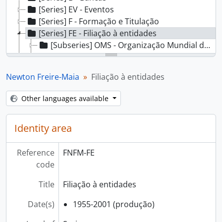
[Series] EV - Eventos
[Series] F - Formação e Titulação
[Series] FE - Filiação à entidades
[Subseries] OMS - Organização Mundial da Saúde
[Subseries] SBG - Sociedade Brasileira de Genética
[Subseries] SBPC - Sociedade Brasileira para o Progresso da Ciência
Newton Freire-Maia
Filiação à entidades
[Series] FT - Fotografias
[Series] PE - Pesquisa
Other languages available
[Series] P - Prêmio, Homenagens e Títulos
[Series] PI - Produção Intelectual
Identity area
[Series] OB - Objetos
[Series] VF - Vida Funcional
Reference
FNFM-FE
code
Title
Filiação à entidades
Date(s)
1955-2001 (produção)