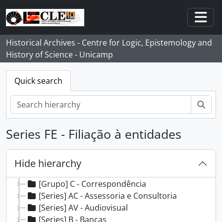
Skip to main content
Togg
Historical Archives - Centre for Logic, Epistemology and
History of Science - Unicamp
Quick search
Sear
Series FE - Filiação à entidades
Hide hierarchy
[Fonds] FNFM - Newton Freire-Maia
[Grupo] C - Correspondência
[Series] AC - Assessoria e Consultoria
[Series] AV - Audiovisual
[Series] B - Bancas