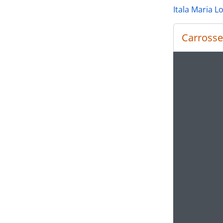
Itala Maria L
Carrosse
Ao alte
Ao clic