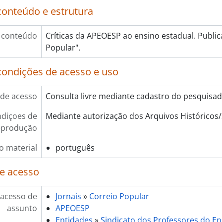
conteúdo e estrutura
 conteúdo
Críticas da APEOESP ao ensino estadual. Public
Popular".
condições de acesso e uso
de acesso
Consulta livre mediante cadastro do pesquisa
diçoes de
Mediante autorização dos Arquivos Histórico
eprodução
o material
português
e acesso
 acesso de
Jornais
»
Correio Popular
assunto
APEOESP
Entidades
»
Sindicato dos Professores do Ens