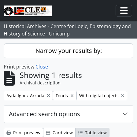
Skip to main content
Togg
Historical Archives - Centre for Logic, Epistemology and
History of Science - Unicamp
Narrow your results by:
Print preview
Close
Showing 1 results
Archival description
Remove filter:
Remove filter:
Remove filter:
Ayda Ignez Arruda
Fonds
With digital objects
Advanced search options
Print preview
Card view
Table view