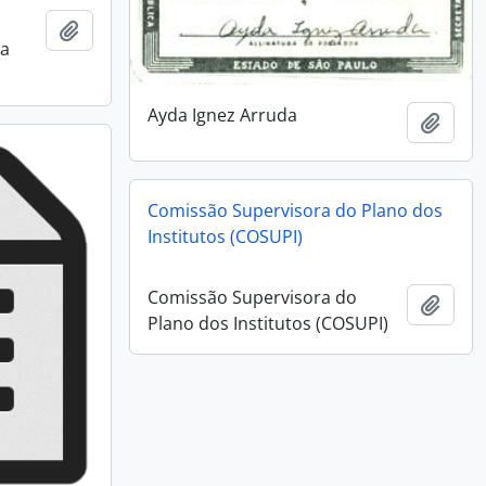
Añadir al portapapeles
da
Ayda Ignez Arruda
Añadi
Comissão Supervisora do Plano dos
Institutos (COSUPI)
Comissão Supervisora do
Añadi
Plano dos Institutos (COSUPI)