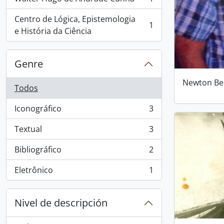
, 1 resultados
Centro de Lógica, Epistemologia
1
, 1 resultados
e História da Ciência
Genre
Newton Be
Todos
Iconográfico
3
, 3 resultados
Textual
3
, 3 resultados
Bibliográfico
2
, 2 resultados
Eletrônico
1
, 1 resultados
Nivel de descripción