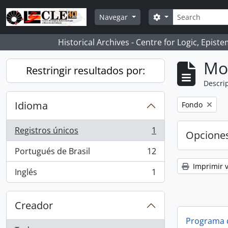
Skip to main content
Búsqueda
Search options
Navegar
Historical Archives - Centre for Logic, Epis
Mo
Restringir resultados por:
Descrip
Idioma
Remove filter:
Fondo
Registros únicos
1
Opcione
, 1 resultados
Portugués de Brasil
12
, 12 resultados
Imprimir v
Inglés
1
, 1 resultados
Creador
Programa 