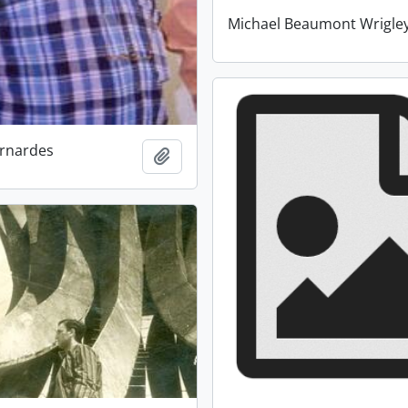
Michael Beaumont Wrigle
rnardes
Añadir al portapapeles