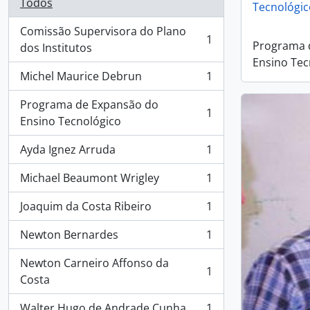
Todos
Tecnológic
Comissão Supervisora do Plano
1
Programa 
, 1 resultados
dos Institutos
Ensino Tec
Michel Maurice Debrun
1
, 1 resultados
Programa de Expansão do
1
, 1 resultados
Ensino Tecnológico
Ayda Ignez Arruda
1
, 1 resultados
Michael Beaumont Wrigley
1
, 1 resultados
Joaquim da Costa Ribeiro
1
, 1 resultados
Newton Bernardes
1
, 1 resultados
Newton Carneiro Affonso da
1
, 1 resultados
Costa
Walter Hugo de Andrade Cunha
1