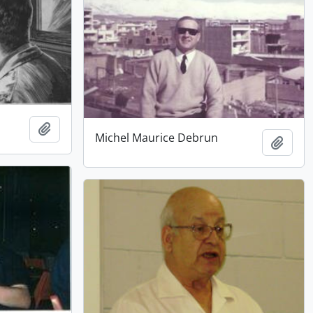
Añadir al portapapeles
Michel Maurice Debrun
Añadi