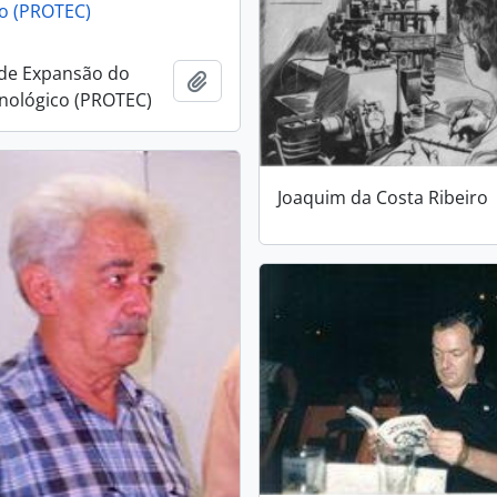
o (PROTEC)
de Expansão do
Añadir al portapapeles
nológico (PROTEC)
Joaquim da Costa Ribeiro