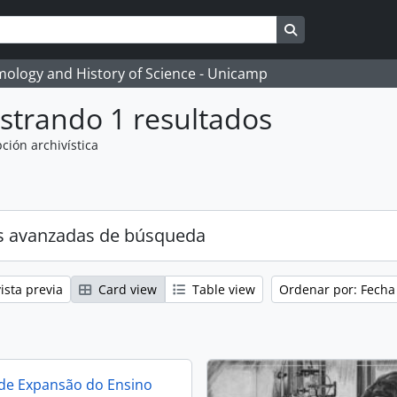
Search in brows
temology and History of Science - Unicamp
strando 1 resultados
ción archivística
s avanzadas de búsqueda
ista previa
Card view
Table view
Ordenar por: Fecha
de Expansão do Ensino