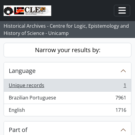
Skip to main content
Togg
Historical Archives - Centre for Logic, Epistemology and
History of Science - Unicamp
Narrow your results by:
Language
Unique records
1
, 1 results
Brazilian Portuguese
7961
, 7961 results
English
1716
, 1716 results
Part of