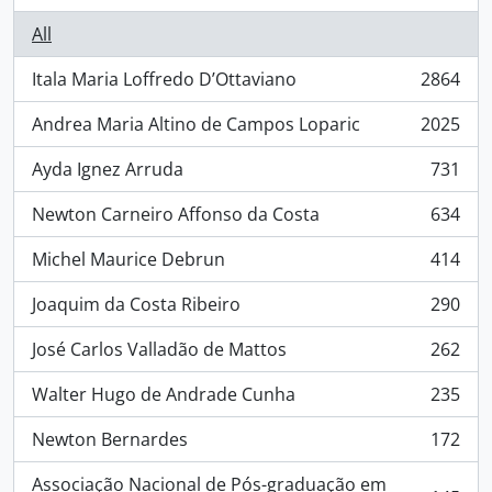
All
Itala Maria Loffredo D’Ottaviano
2864
, 2864 results
Andrea Maria Altino de Campos Loparic
2025
, 2025 results
Ayda Ignez Arruda
731
, 731 results
Newton Carneiro Affonso da Costa
634
, 634 results
Michel Maurice Debrun
414
, 414 results
Joaquim da Costa Ribeiro
290
, 290 results
José Carlos Valladão de Mattos
262
, 262 results
Walter Hugo de Andrade Cunha
235
, 235 results
Newton Bernardes
172
, 172 results
Associação Nacional de Pós-graduação em