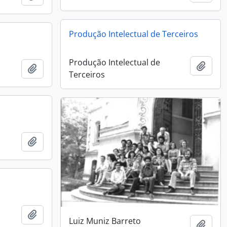
Produção Intelectual de Terceiros
Produção Intelectual de
Añadi
Añadir al portapapeles
Terceiros
Añadir al portapapeles
Añadir al portapapeles
Luiz Muniz Barreto
Añadi