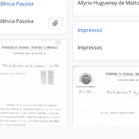
Allyrio Hugueney de Matt
dência Passiva
dência Passiva
Añadir al portapapeles
Impressos
Impressos