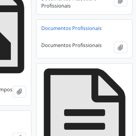
Añadi
Profissionais
Documentos Profissionais
Documentos Profissionais
Añadi
Campos
Añadir al portapapeles