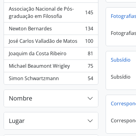
Associação Nacional de Pós-
145
, 145 resultados
Fotografia
graduação em Filosofia
Newton Bernardes
134
, 134 resultados
Fotografia
José Carlos Valladão de Matos
100
, 100 resultados
Joaquim da Costa Ribeiro
81
, 81 resultados
Subsídio
Michael Beaumont Wrigley
75
, 75 resultados
Subsídio
Simon Schwartzmann
54
, 54 resultados
Nombre
Corresponê
Lugar
Corresponê