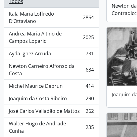
Todos
Newton da 
Contradicc
Itala Maria Loffredo
2864
, 2864 resultados
D’Ottaviano
Andrea Maria Altino de
2025
, 2025 resultados
Campos Loparic
Ayda Ignez Arruda
731
, 731 resultados
Newton Carneiro Affonso da
634
, 634 resultados
Costa
Michel Maurice Debrun
414
, 414 resultados
Joaquim da
Joaquim da Costa Ribeiro
290
, 290 resultados
José Carlos Valladão de Mattos
262
, 262 resultados
Walter Hugo de Andrade
235
, 235 resultados
Cunha