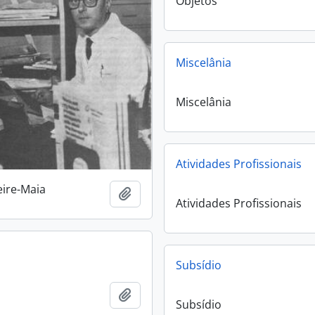
Objetos
Miscelânia
Miscelânia
Atividades Profissionais
ire-Maia
Añadir al portapapeles
Atividades Profissionais
Subsídio
Añadir al portapapeles
Subsídio