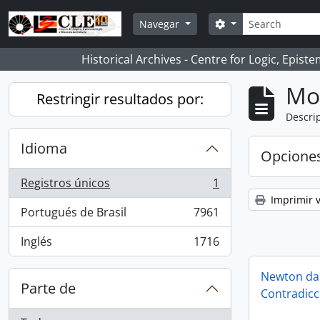
Skip to main content
Búsqueda
Search options
Navegar
Historical Archives - Centre for Logic, Epis
Mo
Restringir resultados por:
Descrip
Idioma
Opcione
Registros únicos
1
, 1 resultados
Imprimir v
Portugués de Brasil
7961
, 7961 resultados
Inglés
1716
, 1716 resultados
Newton da 
Parte de
Contradicc