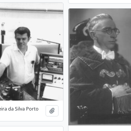
ira da Silva Porto
Añadir al portapapeles