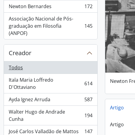
Newton Bernardes
172
, 172 resultados
Associação Nacional de Pós-
graduação em Filosofia
145
, 145 resultados
(ANPOF)
Creador
Todos
Itala Maria Loffredo
Newton Fre
614
, 614 resultados
D'Ottaviano
Ayda Ignez Arruda
587
, 587 resultados
Artigo
Walter Hugo de Andrade
194
, 194 resultados
Cunha
Artigo
José Carlos Valladão de Mattos
147
, 147 resultados