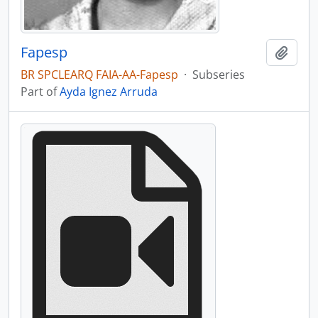
Fapesp
Add t
BR SPCLEARQ FAIA-AA-Fapesp
·
Subseries
Part of
Ayda Ignez Arruda