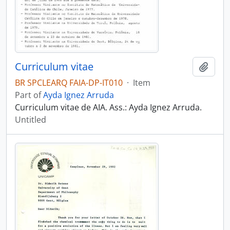
Curriculum vitae
Add t
BR SPCLEARQ FAIA-DP-IT010
·
Item
Part of
Ayda Ignez Arruda
Curriculum vitae de AIA. Ass.: Ayda Ignez Arruda.
Untitled