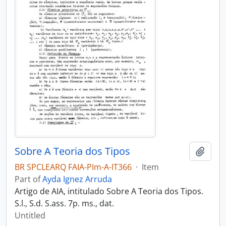
Sobre A Teoria dos Tipos
Add t
BR SPCLEARQ FAIA-PIm-A-IT366
·
Item
Part of
Ayda Ignez Arruda
Artigo de AIA, intitulado Sobre A Teoria dos Tipos.
S.l., S.d. S.ass. 7p. ms., dat.
Untitled