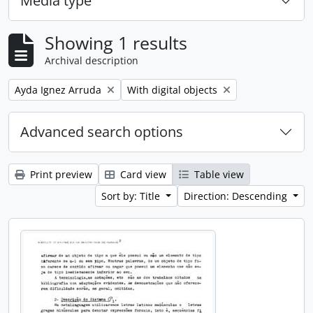
Media type
Showing 1 results
Archival description
Remove filter:
Remove filter:
Ayda Ignez Arruda
With digital objects
Advanced search options
Print preview
Card view
Table view
Sort by: Title
Direction: Descending