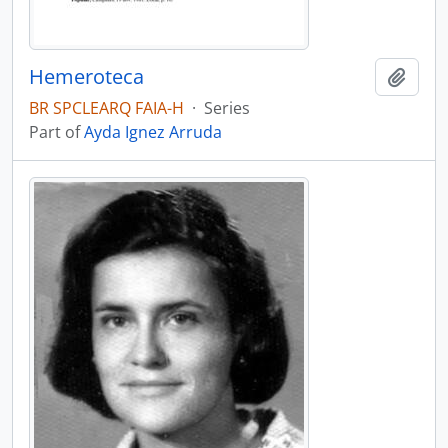
Hemeroteca
Add t
BR SPCLEARQ FAIA-H
·
Series
Part of
Ayda Ignez Arruda