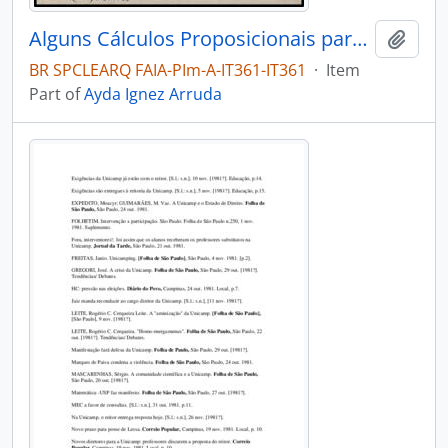
Alguns Cálculos Proposicionais para Sistemas Dedutivos Inconsistentes
Add t
BR SPCLEARQ FAIA-PIm-A-IT361-IT361
·
Item
Part of
Ayda Ignez Arruda