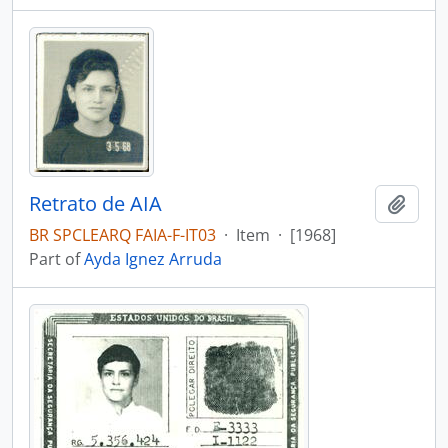
Retrato de AIA
Add t
BR SPCLEARQ FAIA-F-IT03
·
Item
·
[1968]
Part of
Ayda Ignez Arruda