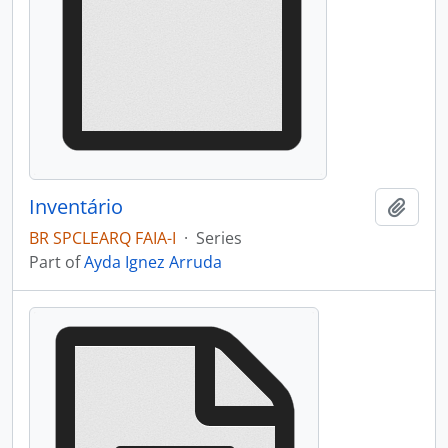
Inventário
Add t
BR SPCLEARQ FAIA-I
·
Series
Part of
Ayda Ignez Arruda