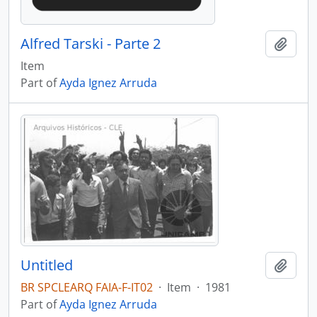
Alfred Tarski - Parte 2
Add t
Item
Part of
Ayda Ignez Arruda
Untitled
Add t
BR SPCLEARQ FAIA-F-IT02
·
Item
·
1981
Part of
Ayda Ignez Arruda