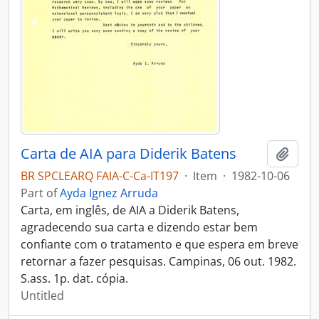
Carta de AIA para Diderik Batens
Add t
BR SPCLEARQ FAIA-C-Ca-IT197
·
Item
·
1982-10-06
Part of
Ayda Ignez Arruda
Carta, em inglês, de AIA a Diderik Batens,
agradecendo sua carta e dizendo estar bem
confiante com o tratamento e que espera em breve
retornar a fazer pesquisas. Campinas, 06 out. 1982.
S.ass. 1p. dat. cópia.
Untitled