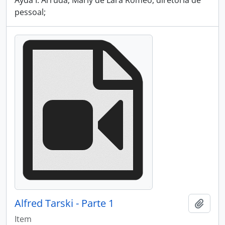
Ayda I. Arruda; Marly de Lara Romeo, diretoria de
pessoal;
Alfred Tarski - Parte 1
Add t
Item