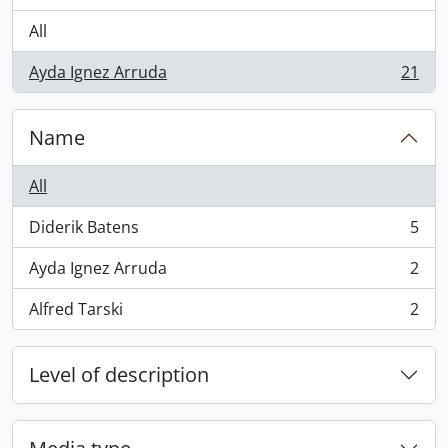
All
Ayda Ignez Arruda
21
, 21 results
Name
All
Diderik Batens
5
, 5 results
Ayda Ignez Arruda
2
, 2 results
Alfred Tarski
2
, 2 results
Level of description