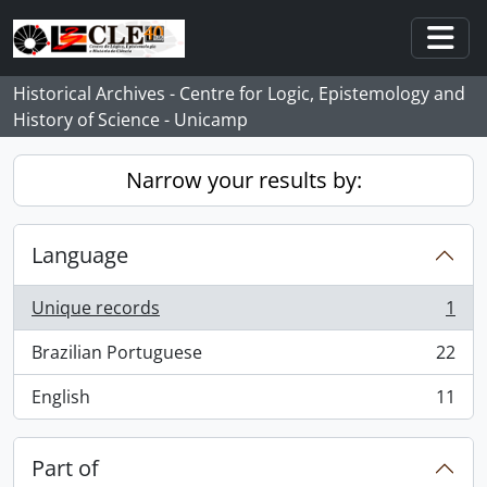
Skip to main content
Togg
Historical Archives - Centre for Logic, Epistemology and
History of Science - Unicamp
Narrow your results by:
Language
Unique records
1
, 1 results
Brazilian Portuguese
22
, 22 results
English
11
, 11 results
Part of