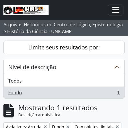
Skip to main content
Togg
Arquivos Históricos do Centro de Lógica, Epistemologia
e História da Ciência - UNICAMP
Limite seus resultados por:
Nível de descrição
Todos
Fundo
1
, 1 resultados
Mostrando 1 resultados
Descrição arquivística
Remover filtro:
Remover filtro:
Remover filtro:
Ayda Ignez Arruda
Fundo
Com objetos digitais