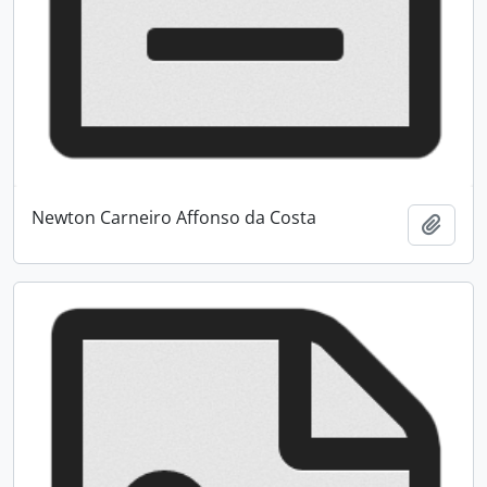
Newton Carneiro Affonso da Costa
Adici