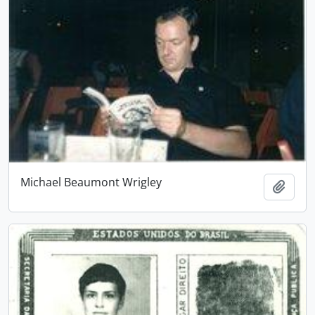
Michael Beaumont Wrigley
Adici