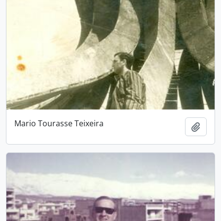
Mario Tourasse Teixeira
Adici