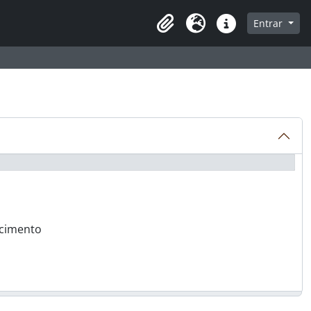
a de navegação
Entrar
Clipboard
Idioma
Atalhos
scimento