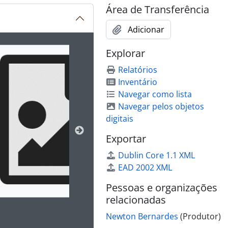
Área de Transferência
Adicionar
ibido no carrossel seguinte será alterado. Clicando em qualq
Explorar
Relatórios
Inventário
Navegar como lista
Navegar pelos objetos
digitais
Exportar
Dublin Core 1.1 XML
EAD 2002 XML
Pessoas e organizações
relacionadas
Newton Bernardes
(Produtor)
 da descrição deste objeto digital será aberta. O texto deste