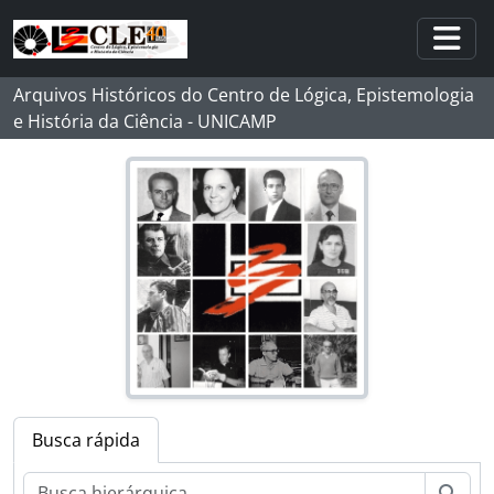
Skip to main content
Togg
Arquivos Históricos do Centro de Lógica, Epistemologia
e História da Ciência - UNICAMP
[Coleção] CJCVM - José Carlos Valladão de Mattos
Busca rápida
[Série] DP - Documentação Pessoal
[Série] C - Correspondência
Busc