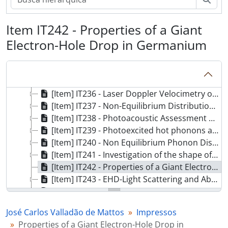
[Série] PIm - Produção Intelectual Manuscrita
[Série] PA - Produção Acadêmica
Item IT242 - Properties of a Giant
[Série] PItm - Produção Intelectual de Terceiros manuscrita
Electron-Hole Drop in Germanium
[Série] I - Impressos
[Item] IT233 - Hole Burning Observation in Spontaneous Emission Spectra
[Item] IT234 - Spatially resolved observation of carrier leakage
[Item] IT235 - Photoluminescence Investigation in N Type InGaAsP Heterostructure.
[Item] IT236 - Laser Doppler Velocimetry of Electron-Hole Drops in Germanium
[Item] IT237 - Non-Equilibrium Distribution of Polaritons Induced in Bulk GaAs by Absorption of Second Harmonic Photons
[Item] IT238 - Photoacoustic Assessment of Prospective Plant Productivity
[Item] IT239 - Photoexcited hot phonons and phonon lifetimes in GaAs
[Item] IT240 - Non Equilibrium Phonon Distribution and Electron-Phonon Coupling in Semiconductors
[Item] IT241 - Investigation of the shape of cloud of electron-hole droplets in germanium
[Item] IT242 - Properties of a Giant Electron-Hole Drop in Germanium
[Item] IT243 - EHD-Light Scattering and Absorption in an Inhomogeneous Stressed Germanium
[Item] IT244 - Interação Eletron-Fonon
[Item] IT245 - Non-Equilibrium Phenomena
José Carlos Valladão de Mattos
Impressos
[Item] IT246 - Electron-Hole Drop Velocities as a Probe in Germanium
Properties of a Giant Electron-Hole Drop in